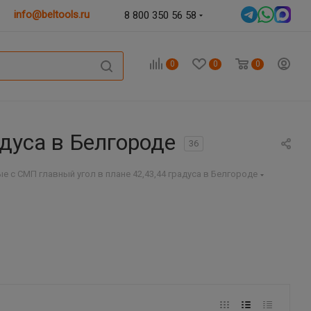
info@beltools.ru
8 800 350 56 58
0
0
0
дуса в Белгороде
36
 с СМП главный угол в плане 42,43,44 градуса в Белгороде