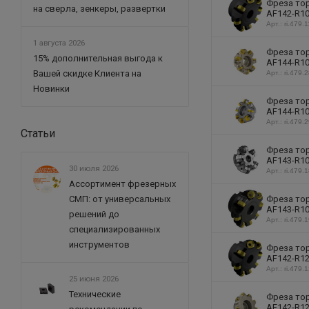
Фреза тор
на сверла, зенкеры, развертки
AF142-R10
Арт.: ri.479.1
1 августа 2026
Фреза тор
15% дополнительная выгода к
AF144-R10
Вашей скидке Клиента на
Арт.: ri.479.
Новинки
Фреза тор
AF144-R10
Арт.: ri.479.
Статьи
Фреза тор
AF143-R10
30 июля 2026
Арт.: ri.479.
Ассортимент фрезерных
Фреза тор
СМП: от универсальных
AF143-R10
решений до
Арт.: ri.479.
специализированных
инструментов
Фреза тор
AF142-R12
Арт.: ri.479.
25 июня 2026
Технические
Фреза тор
AF142-R12