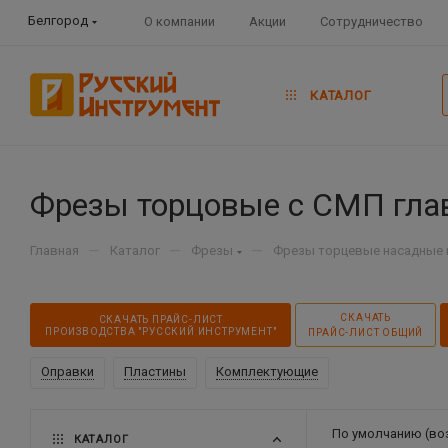
Белгород
О компании
Акции
Сотрудничество
КАТАЛОГ
Фрезы торцовые с СМП главн
—
—
—
Главная
Каталог
Фрезы
Фрезы торцевые насадные 
СКАЧАТЬ
СКАЧАТЬ ПРАЙС-ЛИСТ
ПРОИЗВОДСТВА "РУССКИЙ ИНСТРУМЕНТ"
ПРАЙС-ЛИСТ ОБЩИЙ
Оправки
Пластины
Комплектующие
По умолчанию (во
КАТАЛОГ