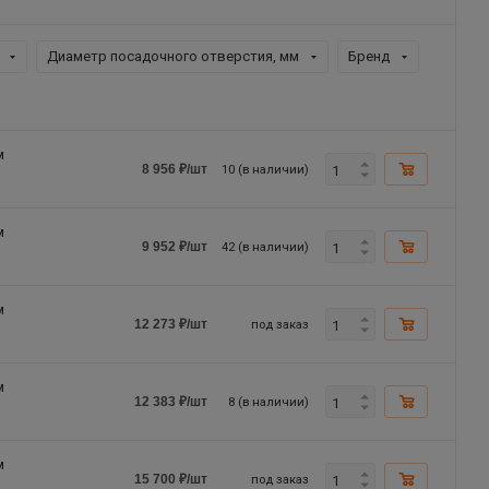
Диаметр посадочного отверстия, мм
Бренд
м
10 (в наличии)
8 956
₽
/шт
м
42 (в наличии)
9 952
₽
/шт
м
под заказ
12 273
₽
/шт
м
8 (в наличии)
12 383
₽
/шт
м
под заказ
15 700
₽
/шт