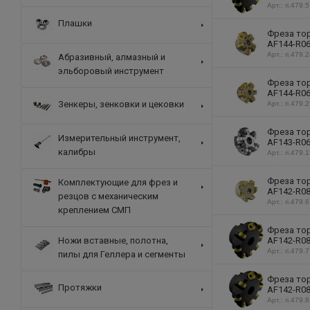
Арт.: ri.479.5
Плашки
Фреза тор
AF144-R06
Арт.: ri.479.
Абразивный, алмазный и
эльборовый инструмент
Фреза тор
AF144-R06
Зенкеры, зенковки и цековки
Арт.: ri.479.
Фреза тор
Измерительный инструмент,
AF143-R06
калибры
Арт.: ri.479.
Фреза тор
Комплектующие для фрез и
AF142-R08
резцов с механическим
Арт.: ri.479.6
креплением СМП
Фреза тор
AF142-R08
Ножи вставные, полотна,
Арт.: ri.479.7
пилы для Геллера и сегменты
Фреза тор
Протяжки
AF142-R08
Арт.: ri.479.8