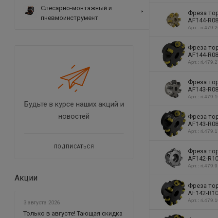
Слесарно-монтажный и
Фреза тор
пневмоинструмент
AF144-R08
Арт.: ri.479.
Фреза тор
AF144-R08
Арт.: ri.479.
Фреза тор
AF143-R08
Арт.: ri.479.
Будьте в курсе наших акций и
новостей
Фреза тор
AF143-R08
Арт.: ri.479.
ПОДПИСАТЬСЯ
Фреза тор
AF142-R10
Арт.: ri.479.9
Акции
Фреза тор
AF142-R10
Арт.: ri.479.
3 августа 2026
Только в августе! Тающая скидка