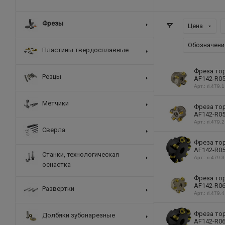
Фрезы
Цена
Обозначени
Пластины твердосплавные
Фреза тор
Резцы
AF142-R05
Арт.: ri.479.1
Метчики
Фреза тор
AF142-R05
Арт.: ri.479.2
Сверла
Фреза тор
AF142-R05
Станки, технологическая
Арт.: ri.479.3
оснастка
Фреза тор
AF142-R06
Развертки
Арт.: ri.479.4
Фреза тор
Долбяки зубонарезные
AF142-R06