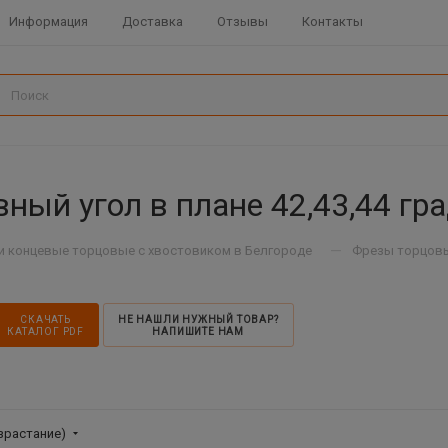
Информация
Доставка
Отзывы
Контакты
ый угол в плане 42,43,44 гра
—
и концевые торцовые с хвостовиком в Белгороде
Фрезы торцовые
СКАЧАТЬ
НЕ НАШЛИ НУЖНЫЙ ТОВАР?
КАТАЛОГ PDF
НАПИШИТЕ НАМ
зрастание)