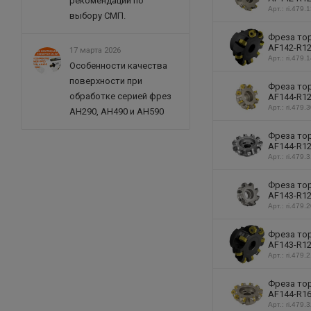
рекомендации по
Арт.: ri.479.
выбору СМП.
Фреза тор
AF142-R12
17 марта 2026
Арт.: ri.479.
Особенности качества
поверхности при
Фреза тор
обработке серией фрез
AF144-R12
Арт.: ri.479.
AH290, AH490 и AH590
Фреза тор
AF144-R12
Арт.: ri.479.
Фреза тор
AF143-R12
Арт.: ri.479.
Фреза тор
AF143-R12
Арт.: ri.479.
Фреза тор
AF144-R16
Арт.: ri.479.