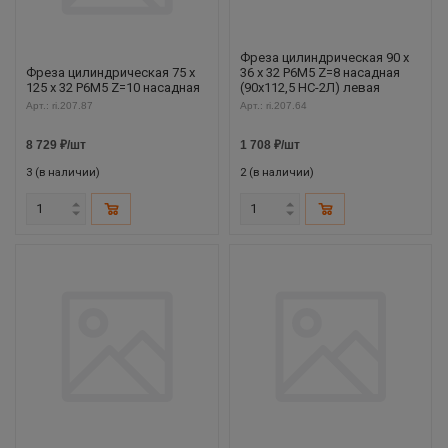
Фреза цилиндрическая 90 х
Фреза цилиндрическая 75 х
36 х 32 Р6М5 Z=8 насадная
125 х 32 Р6М5 Z=10 насадная
(90х112,5 НС-2Л) левая
Арт.: ri.207.87
Арт.: ri.207.64
8 729
₽
/шт
1 708
₽
/шт
3 (в наличии)
2 (в наличии)