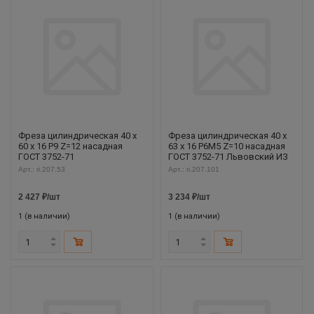
Фреза цилиндрическая 40 х
Фреза цилиндрическая 40 х
60 х 16 Р9 Z=12 насадная
63 х 16 Р6М5 Z=10 насадная
ГОСТ 3752-71
ГОСТ 3752-71 Львовский ИЗ
Арт.: ri.207.53
Арт.: ri.207.101
2 427
₽
/шт
3 234
₽
/шт
1 (в наличии)
1 (в наличии)