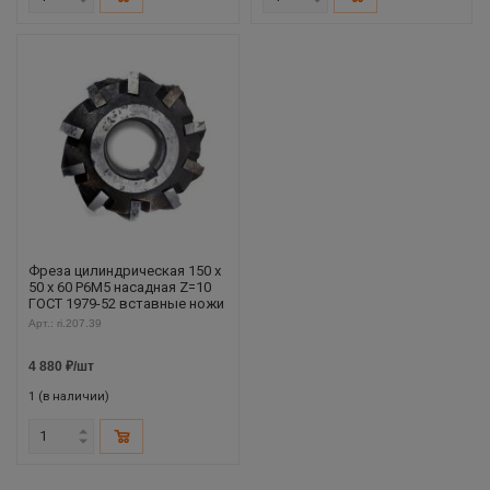
Фреза цилиндрическая 150 х
50 х 60 Р6М5 насадная Z=10
ГОСТ 1979-52 вставные ножи
Арт.: ri.207.39
4 880
₽
/шт
1 (в наличии)