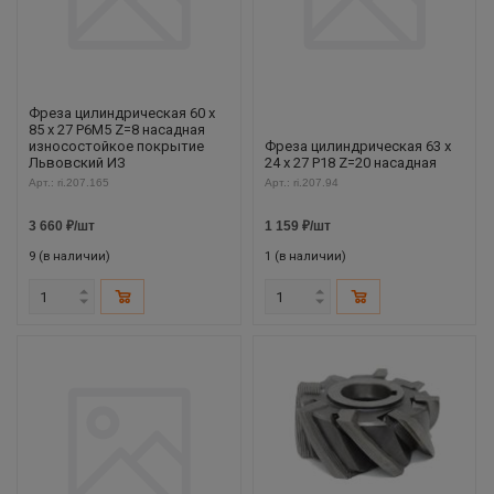
Фреза цилиндрическая 60 х
85 х 27 Р6М5 Z=8 насадная
износостойкое покрытие
Фреза цилиндрическая 63 х
Львовский ИЗ
24 х 27 Р18 Z=20 насадная
Арт.: ri.207.165
Арт.: ri.207.94
3 660
₽
/шт
1 159
₽
/шт
9 (в наличии)
1 (в наличии)