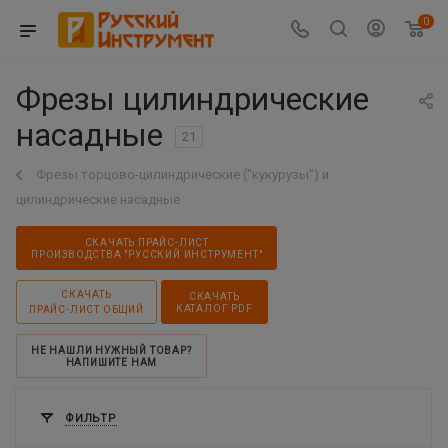
0
Фрезы цилиндрические
насадные
21
Фрезы торцово-цилиндрические ("кукурузы") и
цилиндрические насадные
СКАЧАТЬ ПРАЙС-ЛИСТ
ПРОИЗВОДСТВА "РУССКИЙ ИНСТРУМЕНТ"
СКАЧАТЬ
СКАЧАТЬ
КАТАЛОГ PDF
ПРАЙС-ЛИСТ ОБЩИЙ
НЕ НАШЛИ НУЖНЫЙ ТОВАР?
НАПИШИТЕ НАМ
ФИЛЬТР