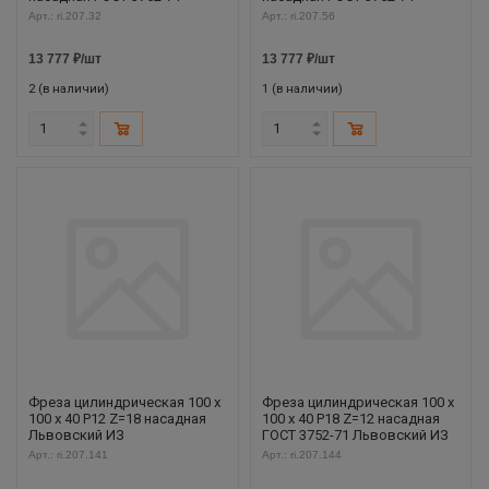
Арт.: ri.207.32
Арт.: ri.207.56
13 777
₽
/шт
13 777
₽
/шт
2 (в наличии)
1 (в наличии)
Фреза цилиндрическая 100 х
Фреза цилиндрическая 100 х
100 х 40 Р12 Z=18 насадная
100 х 40 Р18 Z=12 насадная
Львовский ИЗ
ГОСТ 3752-71 Львовский ИЗ
Арт.: ri.207.141
Арт.: ri.207.144