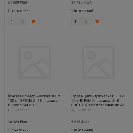
14 829
₽
/шт
17 795
₽
/шт
3 (в наличии)
1 (в наличии)
Фреза цилиндрическая 100 х
Фреза цилиндрическая 110 х
100 х 40 Р6М5 Z=18 насадная
50 х 40 Р6М5 насадная Z=8
Львовский ИЗ
ГОСТ 1979-52 вставные ножи
Арт.: ri.207.133
Арт.: ri.207.17
14 829
₽
/шт
5 917
₽
/шт
1 (в наличии)
2 (в наличии)