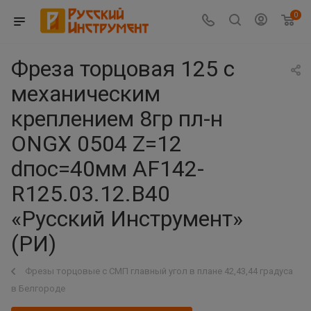
0
Фреза торцовая 125 с
механическим
креплением 8гр пл-н
ONGX 0504 Z=12
dпос=40мм AF142-
R125.03.12.B40
«Русский Инструмент»
(РИ)
Фрезы торцовые с СМП главный угол в плане 42,43,44 градуса
в Белгороде