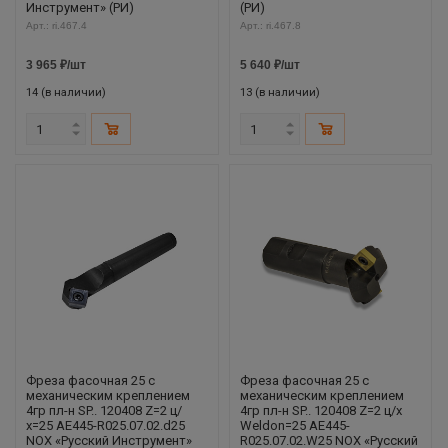
Инструмент» (РИ)
(РИ)
Арт.: ri.467.4
Арт.: ri.467.8
3 965
₽
/шт
5 640
₽
/шт
14 (в наличии)
13 (в наличии)
Фреза фасочная 25 с
Фреза фасочная 25 с
механическим креплением
механическим креплением
4гр пл-н SP.. 120408 Z=2 ц/
4гр пл-н SP.. 120408 Z=2 ц/х
х=25 AE445-R025.07.02.d25
Weldon=25 AE445-
NOX «Русский Инструмент»
R025.07.02.W25 NOX «Русский