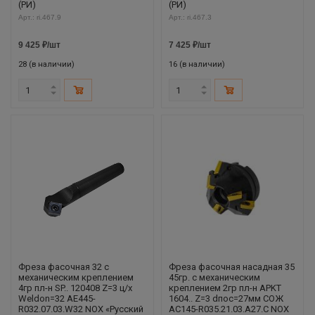
(РИ)
(РИ)
Арт.: ri.467.9
Арт.: ri.467.3
9 425
₽
/шт
7 425
₽
/шт
28 (в наличии)
16 (в наличии)
Фреза фасочная 32 с
Фреза фасочная насадная 35
механическим креплением
45гр. с механическим
4гр пл-н SP.. 120408 Z=3 ц/х
креплением 2гр пл-н APKT
Weldon=32 AE445-
1604.. Z=3 dпос=27мм СОЖ
R032.07.03.W32 NOX «Русский
AC145-R035.21.03.A27.C NOX