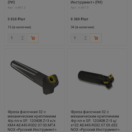
(РИ)
Инструмент» (РИ)
Арт.: ri.467.2
Арт.: ri.467.5
5 816
₽
/шт
6 360
₽
/шт
15 (в наличии)
34 (в наличии)
Фреза фасочная 32 с
Фреза фасочная 32 с
механическим креплением
механическим креплением
4гр пл-н SP.. 120408 Z=3 к/х
4гр пл-н SP.. 120408 Z=3 ц/
КМ4 AE445-R032.07.03.MT4
х=32 AE445-R032.07.03.d32
NOX «Русский Инструмент»
NOX «Русский Инструмент»