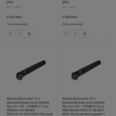
(РИ)
(РИ)
Арт.: ri.467.7
Арт.: ri.467.1
2 913
₽
/шт
2 656
₽
/шт
14 (в наличии)
25 (в наличии)
Фреза фасочная 12 с
Фреза фасочная 25 с
механическим креплением
механическим креплением
4гр пл-н SP.. 120408 Z=1 ц/х
4гр пл-н SP.. 120408 Z=2 к/х
Weldon=20 AE445-
КМ3 AE445-R025.07.02.MT3
R012.07.01.W20 NOX «Русский
NOX «Русский Инструмент»