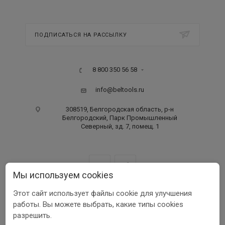
ПОДПИСАТЬСЯ НА РАССЫЛКУ
8 800 350 56 58
info@beltools.ru
308519, Белгородская область, р-н
Белгородский, Парк Промышленный
Северный, зд. 7, помещ. 1
Мы используем cookies
Этот сайт использует файлы cookie для улучшения
ООО ПФ «РУССКИЙ ИНСТРУМЕНТ» ИНН 3123401255
работы. Вы можете выбрать, какие типы cookies
1999-2026 © Beltools
разрешить.