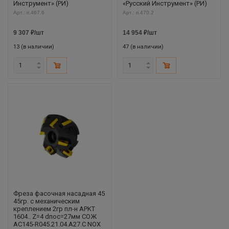
Инструмент» (РИ)
«Русский Инструмент» (РИ)
Арт.: ri.467.6
Арт.: ri.470.2
9 307
₽
/шт
14 954
₽
/шт
13 (в наличии)
47 (в наличии)
Фреза фасочная насадная 45
45гр. с механическим
креплением 2гр пл-н APKT
1604.. Z=4 dпос=27мм СОЖ
AC145-R045.21.04.A27.C NOX