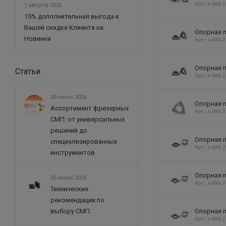
Арт.: ri.484.
1 августа 2026
15% дополнительная выгода к
Вашей скидке Клиента на
Опорная п
Новинки
Арт.: ri.484.
Опорная п
Статьи
Арт.: ri.484.
30 июля 2026
Опорная п
Ассортимент фрезерных
Арт.: ri.484.
СМП: от универсальных
решений до
Опорная п
специализированных
Арт.: ri.484.
инструментов
Опорная п
25 июня 2026
Арт.: ri.484.
Технические
рекомендации по
выбору СМП.
Опорная п
Арт.: ri.484.