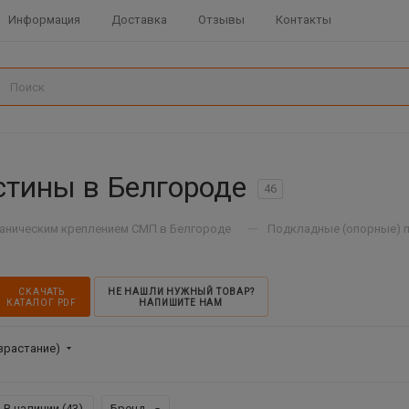
Информация
Доставка
Отзывы
Контакты
стины в Белгороде
46
—
ханическим креплением СМП в Белгороде
Подкладные (опорные) 
СКАЧАТЬ
НЕ НАШЛИ НУЖНЫЙ ТОВАР?
КАТАЛОГ PDF
НАПИШИТЕ НАМ
зрастание)
В наличии (
43
)
Бренд