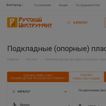
Белгород
О компании
Акции
Сотрудничество
КАТАЛОГ
Подкладные (опорные) пла
—
—
Главная
Каталог
Комплектующие для фрез и резцов с ме
СКАЧАТЬ
СКАЧАТЬ ПРАЙС-ЛИСТ
ПРОИЗВОДСТВА "РУССКИЙ ИНСТРУМЕНТ"
ПРАЙС-ЛИСТ ОБЩИЙ
По умолчанию (во
КАТАЛОГ
Фрезы
Цена