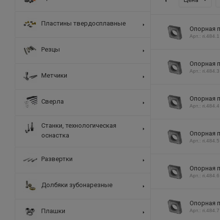
Пластины твердосплавные
Опорная п
Арт.: ri.484.1
Резцы
Опорная п
Арт.: ri.484.3
Метчики
Опорная п
Сверла
Арт.: ri.484.4
Станки, технологическая
Опорная п
оснастка
Арт.: ri.484.5
Развертки
Опорная п
Арт.: ri.484.6
Долбяки зубонарезные
Опорная п
Плашки
Арт.: ri.484.7