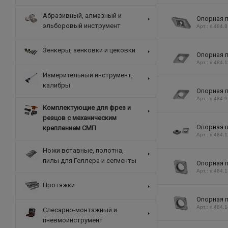
Абразивный, алмазный и
Опорная п
эльборовый инструмент
Арт.: ri.484.8
Зенкеры, зенковки и цековки
Опорная п
Арт.: ri.484.1
Измерительный инструмент,
калибры
Опорная п
Арт.: ri.484.9
Комплектующие для фрез и
резцов с механическим
Опорная п
креплением СМП
Арт.: ri.484.
Ножи вставные, полотна,
пилы для Геллера и сегменты
Опорная п
Арт.: ri.484.
Протяжки
Опорная п
Арт.: ri.484.
Слесарно-монтажный и
пневмоинструмент