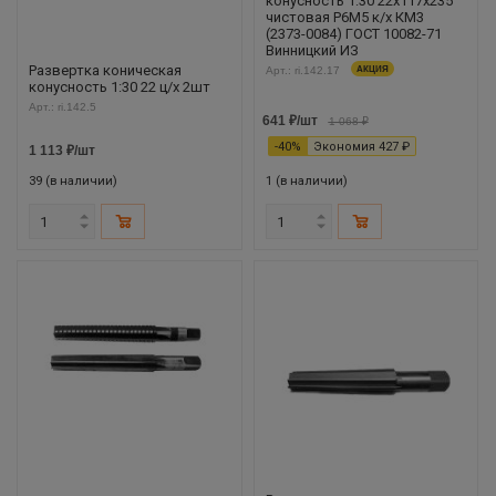
конусность 1:30 22х117х235
чистовая Р6М5 к/х КМ3
(2373-0084) ГОСТ 10082-71
Винницкий ИЗ
Развертка коническая
Арт.: ri.142.17
АКЦИЯ
конусность 1:30 22 ц/х 2шт
Арт.: ri.142.5
641
₽
/шт
1 068
₽
-
40
%
Экономия
427
₽
1 113
₽
/шт
39 (в наличии)
1 (в наличии)