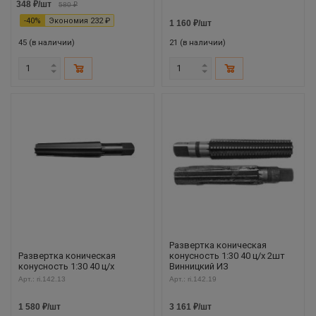
348
₽
/шт
580
₽
-
40
%
Экономия
232
₽
1 160
₽
/шт
45 (в наличии)
21 (в наличии)
Развертка коническая
Развертка коническая
конусность 1:30 40 ц/х 2шт
конусность 1:30 40 ц/х
Винницкий ИЗ
Арт.: ri.142.13
Арт.: ri.142.19
1 580
₽
/шт
3 161
₽
/шт