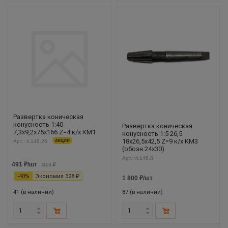
Развертка коническая
конусность 1:40
Развертка коническая
7,3х9,2х75х166 Z=4 к/х КМ1
конусность 1:5 26,5
18х26,5х42,5 Z=9 к/х КМ3
Арт.: ri.146.26
АКЦИЯ
(обозн.24х30)
Арт.: ri.146.8
491
₽
/шт
819
₽
-
40
%
Экономия
328
₽
1 800
₽
/шт
41 (в наличии)
87 (в наличии)