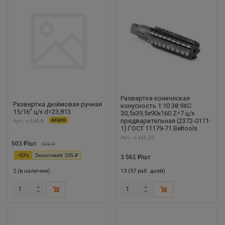
Развертка коническая
Развертка дюймовая ручная
конусность 1:10 38 9ХС
15/16" ц/х d=23,813
30,5х39,5х90х160 Z=7 ц/х
предварительная (2372-0171-
Арт.: ri.148.9
АКЦИЯ
1) ГОСТ 11179-71 Beltools
Арт.: ri.141.26
503
₽
/шт
838
₽
-
40
%
Экономия
335
₽
3 561
₽
/шт
2 (в наличии)
13 (97 раб. дней)