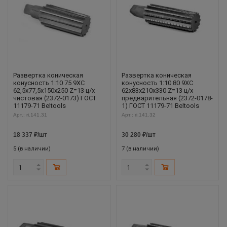
Развертка коническая
Развертка коническая
конусность 1:10 75 9ХС
конусность 1:10 80 9ХС
62,5х77,5х150х250 Z=13 ц/х
62х83х210х330 Z=13 ц/х
чистовая (2372-0173) ГОСТ
предварительная (2372-0178-
11179-71 Beltools
1) ГОСТ 11179-71 Beltools
Арт.: ri.141.31
Арт.: ri.141.32
18 337
₽
/шт
30 280
₽
/шт
5 (в наличии)
7 (в наличии)