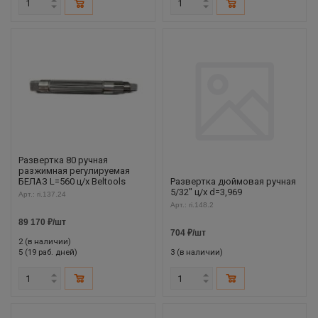
Развертка 80 ручная
разжимная регулируемая
БЕЛАЗ L=560 ц/х Beltools
Развертка дюймовая ручная
5/32" ц/х d=3,969
Арт.: ri.137.24
Арт.: ri.148.2
89 170
₽
/шт
704
₽
/шт
2 (в наличии)
5 (19 раб. дней)
3 (в наличии)