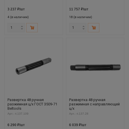
3 237
₽
/шт
11 757
₽
/шт
4 (в наличии)
18 (в наличии)
Развертка 48 ручная
Развертка 48 ручная
разжимная ц/х ГОСТ 3509-71
разжимная с направляющей
Beltools
ц/х
Арт.: ri.137.109
Арт.: ri.137.28
6 290
₽
/шт
6 039
₽
/шт