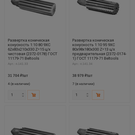
Развертка коническая
Развертка коническая
конусность 1:10 80 9ХС
конусность 1:10 95 9ХС
62х83х210х330 Z=15 ц/х
80х98х180х300 Z=13 ц/х
чистовая (2372-0178) ГОСТ
предварительная (2372-0174-
11179-71 Beltools
1) ГОСТ 11179-71 Beltools
Арт.: ri.141.33
Арт.: ri.141.34
31 704
₽
/шт
38 979
₽
/шт
4 (в наличии)
7 (в наличии)