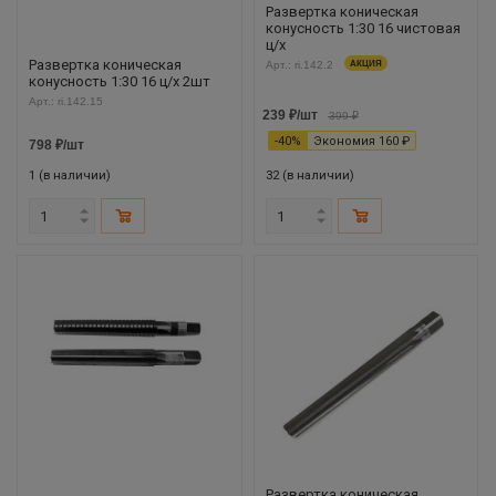
Развертка коническая
конусность 1:30 16 чистовая
ц/х
Развертка коническая
Арт.: ri.142.2
АКЦИЯ
конусность 1:30 16 ц/х 2шт
Арт.: ri.142.15
239
₽
/шт
399
₽
-
40
%
Экономия
160
₽
798
₽
/шт
1 (в наличии)
32 (в наличии)
Развертка коническая