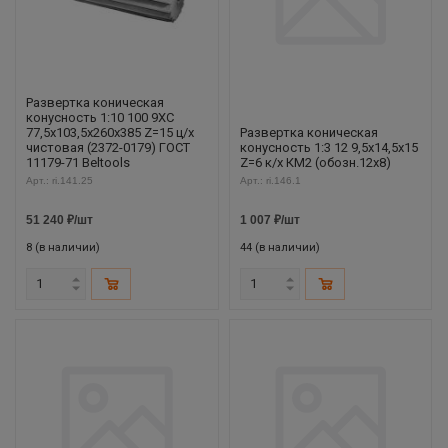
Развертка коническая
конусность 1:10 100 9ХС
77,5х103,5х260х385 Z=15 ц/х
Развертка коническая
чистовая (2372-0179) ГОСТ
конусность 1:3 12 9,5х14,5х15
11179-71 Beltools
Z=6 к/х КМ2 (обозн.12х8)
Арт.: ri.141.25
Арт.: ri.146.1
51 240
₽
/шт
1 007
₽
/шт
8 (в наличии)
44 (в наличии)