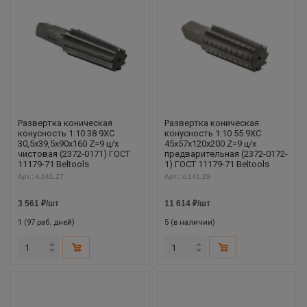
Развертка коническая
Развертка коническая
конусность 1:10 38 9ХС
конусность 1:10 55 9ХС
30,5х39,5х90х160 Z=9 ц/х
45х57х120х200 Z=9 ц/х
чистовая (2372-0171) ГОСТ
предварительная (2372-0172-
11179-71 Beltools
1) ГОСТ 11179-71 Beltools
Арт.: ri.141.27
Арт.: ri.141.29
3 561
₽
/шт
11 614
₽
/шт
1 (97 раб. дней)
5 (в наличии)