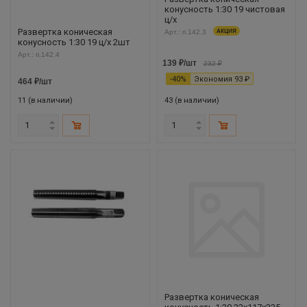
конусность 1:30 19 чистовая
ц/х
Развертка коническая
Арт.: ri.142.3
АКЦИЯ
конусность 1:30 19 ц/х 2шт
Арт.: ri.142.4
139
₽
/шт
232
₽
-
40
%
Экономия
93
₽
464
₽
/шт
11 (в наличии)
43 (в наличии)
Развертка коническая