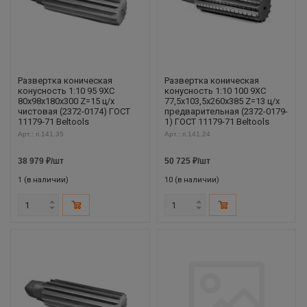
Развертка коническая
Развертка коническая
конусность 1:10 95 9ХС
конусность 1:10 100 9ХС
80х98х180х300 Z=15 ц/х
77,5х103,5х260х385 Z=13 ц/х
чистовая (2372-0174) ГОСТ
предварительная (2372-0179-
11179-71 Beltools
1) ГОСТ 11179-71 Beltools
Арт.: ri.141.35
Арт.: ri.141.24
38 979
₽
/шт
50 725
₽
/шт
1 (в наличии)
10 (в наличии)