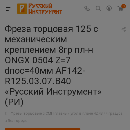
0
Фреза торцовая 125 с
механическим
креплением 8гр пл-н
ONGX 0504 Z=7
dпос=40мм AF142-
R125.03.07.B40
«Русский Инструмент»
(РИ)
Фрезы торцовые с СМП главный угол в плане 42,43,44 градуса
в Белгороде