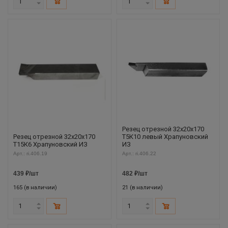
Резец отрезной 32х20х170
Резец отрезной 32х20х170
Т5К10 левый Храпуновский
Т15К6 Храпуновский ИЗ
ИЗ
Арт.: ri.406.19
Арт.: ri.406.22
439
₽
/шт
482
₽
/шт
165 (в наличии)
21 (в наличии)