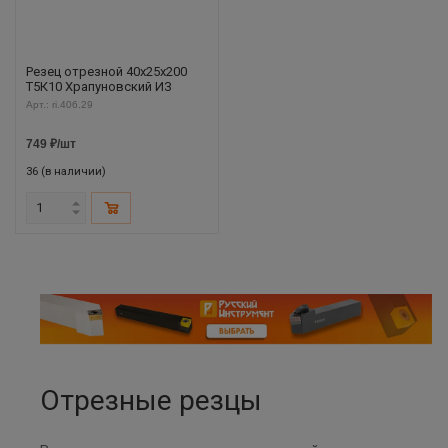
Резец отрезной 40х25х200
Т5К10 Храпуновский ИЗ
Арт.: ri.406.29
749
₽
/шт
36 (в наличии)
Отрезные резцы