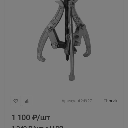
Thorvik
Артикул:
ri.249.27
1 100
₽
/шт