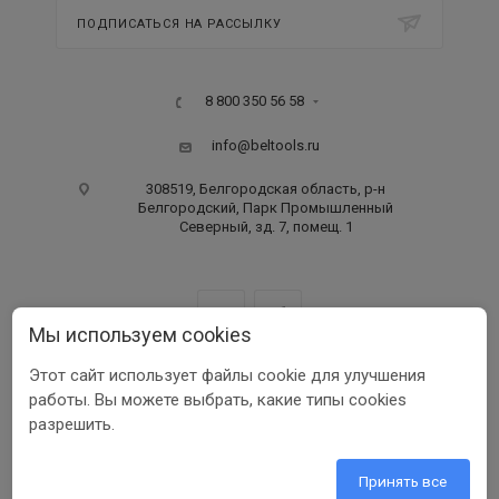
ПОДПИСАТЬСЯ НА РАССЫЛКУ
8 800 350 56 58
info@beltools.ru
308519, Белгородская область, р-н
Белгородский, Парк Промышленный
Северный, зд. 7, помещ. 1
Мы используем cookies
Этот сайт использует файлы cookie для улучшения
ООО ПФ «РУССКИЙ ИНСТРУМЕНТ» ИНН 3123401255
работы. Вы можете выбрать, какие типы cookies
1999-2026 © Beltools
разрешить.
Разработка ООО «Шеврус»
Принять все