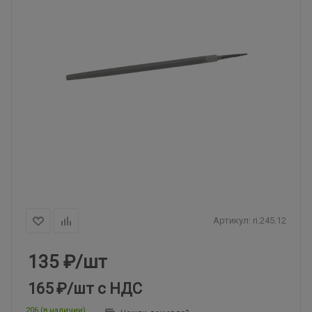
Артикул:
ri.245.12
135
₽
/шт
165 ₽
/шт
с НДС
206 (в наличии)