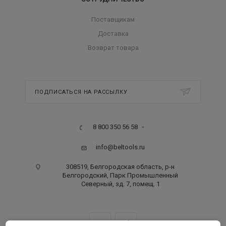
Поставщикам
Доставка
Возврат товара
ПОДПИСАТЬСЯ НА РАССЫЛКУ
8 800 350 56 58
info@beltools.ru
308519, Белгородская область, р-н
Белгородский, Парк Промышленный
Северный, зд. 7, помещ. 1