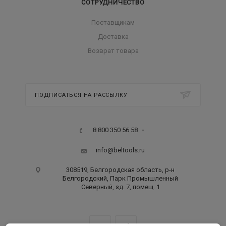
СОТРУДНИЧЕСТВО
Поставщикам
Доставка
Возврат товара
ПОДПИСАТЬСЯ НА РАССЫЛКУ
8 800 350 56 58
info@beltools.ru
308519, Белгородская область, р-н
Белгородский, Парк Промышленный
Северный, зд. 7, помещ. 1