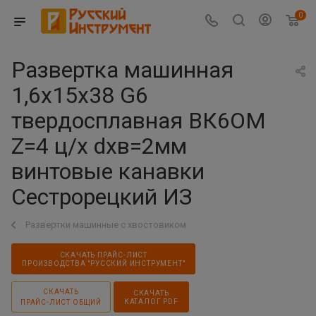
0
Развертка машинная
1,6х15х38 G6
твердосплавная ВК6ОМ
Z=4 ц/х dхв=2мм
винтовые канавки
Сестрорецкий ИЗ
Развертки машинные с хвостовиком
СКАЧАТЬ ПРАЙС-ЛИСТ
ПРОИЗВОДСТВА "РУССКИЙ ИНСТРУМЕНТ"
СКАЧАТЬ
СКАЧАТЬ
КАТАЛОГ PDF
ПРАЙС-ЛИСТ ОБЩИЙ