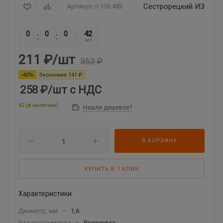
Сестрорецкий ИЗ
Артикул:
ri.136.483
0
0
0
0
42
шт
211
₽
/шт
352
₽
-
40
%
Экономия
141
₽
258 ₽
/шт
с НДС
42 (в наличии)
Нашли дешевле?
В КОРЗИНУ
КУПИТЬ В 1 КЛИК
Характеристики
Диаметр, мм
—
1,6
Вид инструмента
—
Развертка