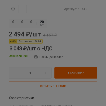
Артикул:
ri.144.2
0
0
0
0
20
шт
2 494
₽
/шт
4 157
₽
-
40
%
Экономия
1 663
₽
3 043 ₽
/шт
с НДС
20 (в наличии)
Нашли дешевле?
В КОРЗИНУ
КУПИТЬ В 1 КЛИК
Характеристики