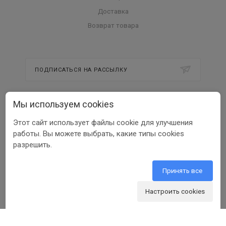
Доставка
Возврат товара
ПОДПИСАТЬСЯ НА РАССЫЛКУ
Мы используем cookies
8 800 350 56 58
Этот сайт использует файлы cookie для улучшения
info@beltools.ru
работы. Вы можете выбрать, какие типы cookies
разрешить.
308519, Белгородская область, р-н
Белгородский, Парк Промышленный
Северный, зд. 7, помещ. 1
Принять все
Настроить cookies