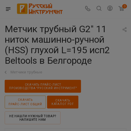
0
Метчик трубный G2'' 11
ниток машинно-ручной
(HSS) глухой L=195 исп2
Beltools в Белгороде
Метчики трубные
СКАЧАТЬ ПРАЙС-ЛИСТ
ПРОИЗВОДСТВА "РУССКИЙ ИНСТРУМЕНТ"
СКАЧАТЬ
СКАЧАТЬ
КАТАЛОГ PDF
ПРАЙС-ЛИСТ ОБЩИЙ
НЕ НАШЛИ НУЖНЫЙ ТОВАР?
НАПИШИТЕ НАМ