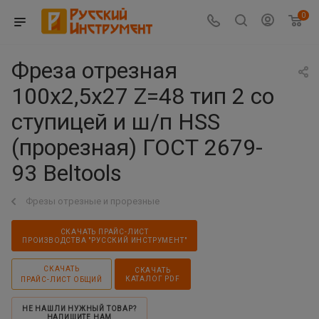
0
Фреза отрезная
100х2,5х27 Z=48 тип 2 со
ступицей и ш/п HSS
(прорезная) ГОСТ 2679-
93 Beltools
Фрезы отрезные и прорезные
СКАЧАТЬ ПРАЙС-ЛИСТ
ПРОИЗВОДСТВА "РУССКИЙ ИНСТРУМЕНТ"
СКАЧАТЬ
СКАЧАТЬ
КАТАЛОГ PDF
ПРАЙС-ЛИСТ ОБЩИЙ
НЕ НАШЛИ НУЖНЫЙ ТОВАР?
НАПИШИТЕ НАМ