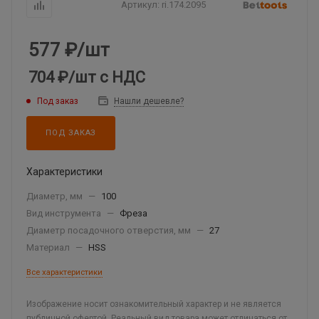
Артикул:
ri.174.2095
577
₽
/шт
704 ₽
/шт
с НДС
Под заказ
Нашли дешевле?
ПОД ЗАКАЗ
Характеристики
Диаметр, мм
—
100
Вид инструмента
—
Фреза
Диаметр посадочного отверстия, мм
—
27
Материал
—
HSS
Все характеристики
Изображение носит ознакомительный характер и не является
публичной офертой. Реальный вид товара может отличаться от