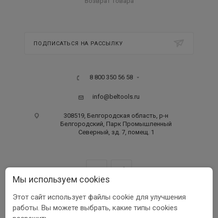
Возврат товара
ПОДПИСАТЬСЯ НА РАССЫЛКУ
8 800 350 56 58
info@beltools.ru
308519, Белгородская область, р-н
Белгородский, Парк Промышленный
Северный, зд. 7, помещ. 1
Мы используем cookies
Этот сайт использует файлы cookie для улучшения
ООО ПФ «РУССКИЙ ИНСТРУМЕНТ» ИНН 3123401255
работы. Вы можете выбрать, какие типы cookies
1999-2026 © Beltools