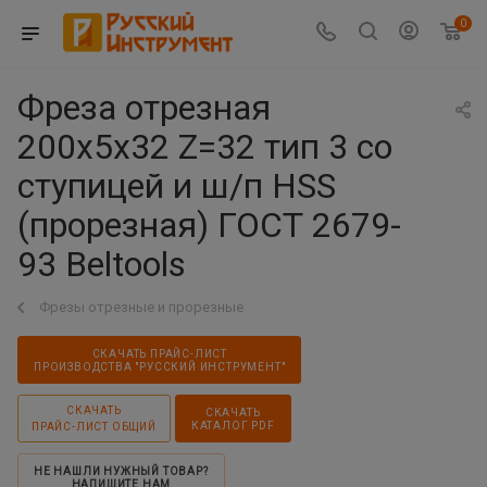
0
Фреза отрезная
200х5х32 Z=32 тип 3 со
ступицей и ш/п HSS
(прорезная) ГОСТ 2679-
93 Beltools
Фрезы отрезные и прорезные
СКАЧАТЬ ПРАЙС-ЛИСТ
ПРОИЗВОДСТВА "РУССКИЙ ИНСТРУМЕНТ"
СКАЧАТЬ
СКАЧАТЬ
КАТАЛОГ PDF
ПРАЙС-ЛИСТ ОБЩИЙ
НЕ НАШЛИ НУЖНЫЙ ТОВАР?
НАПИШИТЕ НАМ