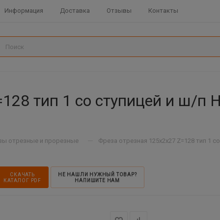
Информация
Доставка
Отзывы
Контакты
128 тип 1 со ступицей и ш/п 
—
зы отрезные и прорезные
Фреза отрезная 125х2х27 Z=128 тип 1 со
СКАЧАТЬ
НЕ НАШЛИ НУЖНЫЙ ТОВАР?
КАТАЛОГ PDF
НАПИШИТЕ НАМ