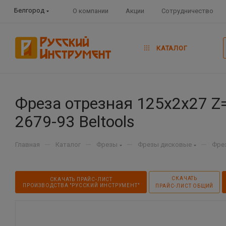
Белгород
О компании
Акции
Сотрудничество
КАТАЛОГ
Фреза отрезная 125х2х27 Z=
2679-93 Beltools
—
—
—
—
Главная
Каталог
Фрезы
Фрезы дисковые
Фре
СКАЧАТЬ
СКАЧАТЬ ПРАЙС-ЛИСТ
ПРОИЗВОДСТВА "РУССКИЙ ИНСТРУМЕНТ"
ПРАЙС-ЛИСТ ОБЩИЙ