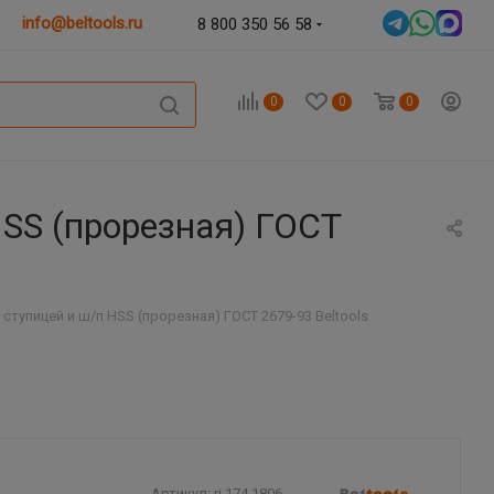
info@beltools.ru
8 800 350 56 58
0
0
0
HSS (прорезная) ГОСТ
 ступицей и ш/п HSS (прорезная) ГОСТ 2679-93 Beltools
Артикул:
ri.174.1806