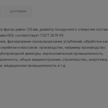
ДОСТАВКА
тр фрезы равен 125 мм, диаметр посадочного отверстия состав
лава HSS, соответствует ГОСТ 2679-93.
ние, фрезерование пазов,прорезание углублений, обработка ка
в серийном и массовом производстве, например производство
рубопроводной арматуры, аэрокосмическая промышленность,
ленность, общее машиностроение, строительство, энергетика,
е, медицинская промышленность и т.д