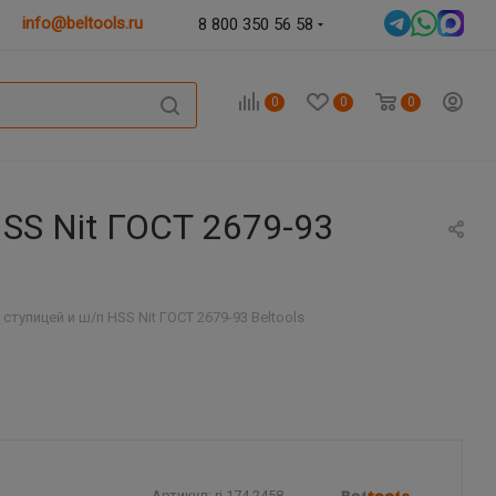
info@beltools.ru
8 800 350 56 58
0
0
0
HSS Nit ГОСТ 2679-93
ступицей и ш/п HSS Nit ГОСТ 2679-93 Beltools
Артикул:
ri.174.2458