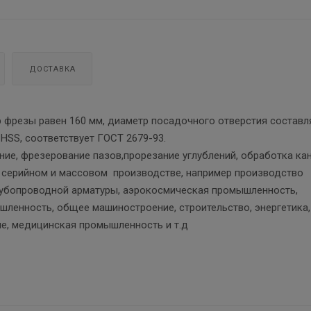
ДОСТАВКА
р фрезы равен 160 мм, диаметр посадочного отверстия составля
 HSS, соответствует ГОСТ 2679-93.
ние, фрезерование пазов,прорезание углублений, обработка ка
в серийном и массовом производстве, например производство
рубопроводной арматуры, аэрокосмическая промышленность,
ленность, общее машиностроение, строительство, энергетика,
е, медицинская промышленность и т.д