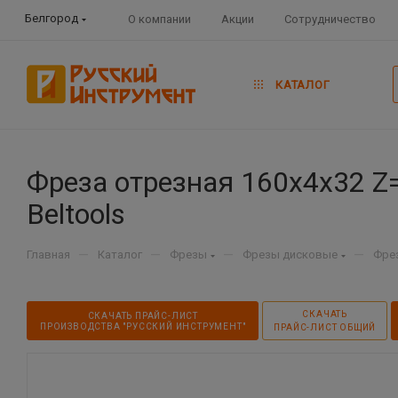
Белгород
О компании
Акции
Сотрудничество
КАТАЛОГ
Фреза отрезная 160х4х32 Z=
Beltools
—
—
—
—
Главная
Каталог
Фрезы
Фрезы дисковые
Фре
СКАЧАТЬ
СКАЧАТЬ ПРАЙС-ЛИСТ
ПРОИЗВОДСТВА "РУССКИЙ ИНСТРУМЕНТ"
ПРАЙС-ЛИСТ ОБЩИЙ