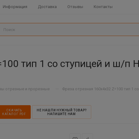
Информация
Доставка
Отзывы
Контакты
100 тип 1 со ступицей и ш/п 
—
зы отрезные и прорезные
Фреза отрезная 160х4х32 Z=100 тип 1 со 
СКАЧАТЬ
НЕ НАШЛИ НУЖНЫЙ ТОВАР?
КАТАЛОГ PDF
НАПИШИТЕ НАМ