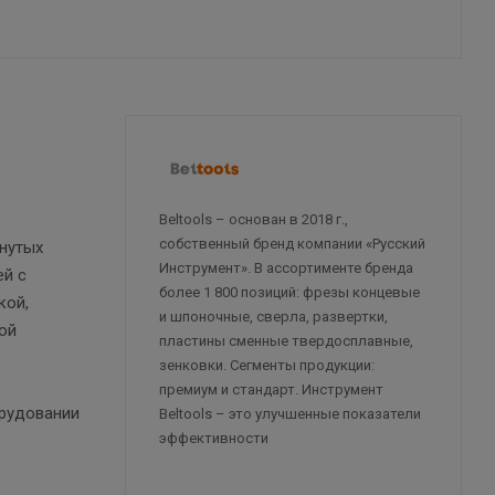
Beltools – основан в 2018 г.,
собственный бренд компании «Русский
гнутых
Инструмент». В ассортименте бренда
ей с
более 1 800 позиций: фрезы концевые
кой,
и шпоночные, сверла, развертки,
ой
пластины сменные твердосплавные,
зенковки. Сегменты продукции:
премиум и стандарт. Инструмент
орудовании
Beltools – это улучшенные показатели
эффективности