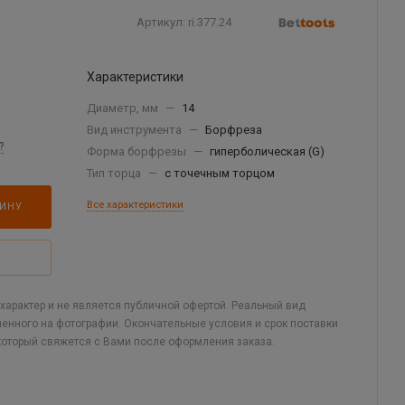
Артикул:
ri.377.24
Характеристики
Диаметр, мм
—
14
Вид инструмента
—
Борфреза
?
Форма борфрезы
—
гиперболическая (G)
Тип торца
—
с точечным торцом
Все характеристики
ЗИНУ
арактер и не является публичной офертой. Реальный вид
ленного на фотографии. Окончательные условия и срок поставки
который свяжется с Вами после оформления заказа.