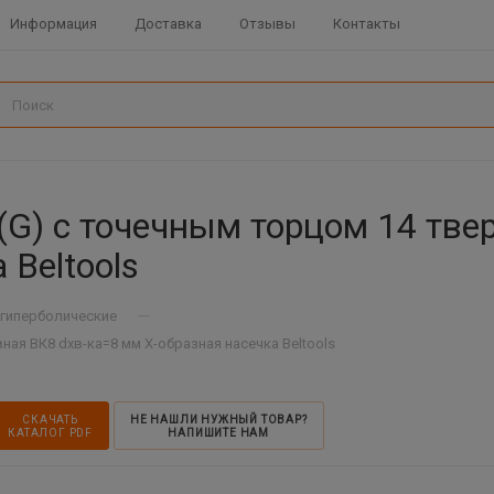
Информация
Доставка
Отзывы
Контакты
(G) с точечным торцом 14 тве
 Beltools
—
гиперболические
ая ВК8 dхв-ка=8 мм Х-образная насечка Beltools
СКАЧАТЬ
НЕ НАШЛИ НУЖНЫЙ ТОВАР?
КАТАЛОГ PDF
НАПИШИТЕ НАМ