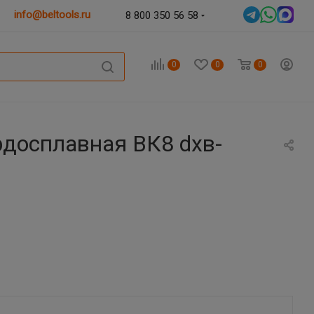
info@beltools.ru
8 800 350 56 58
0
0
0
рдосплавная ВК8 dхв-