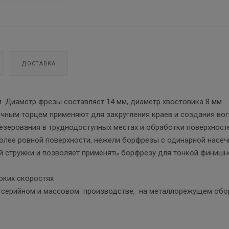
ДОСТАВКА
. Диаметр фрезы составляет 14 мм, диаметр хвостовика 8 мм.
ечным торцем применяют для закругления краев и создания во
езерования в труднодоступных местах и обработки поверхност
олее ровной поверхности, нежели борфрезы с одинарной насеч
й стружки и позволяет применять борфрезу для тонкой финишн
соких скоростях
 в серийном и массовом производстве, на металлорежущем об