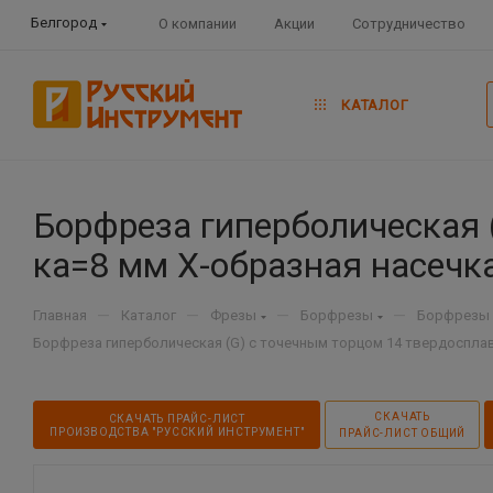
Белгород
О компании
Акции
Сотрудничество
КАТАЛОГ
Борфреза гиперболическая 
ка=8 мм Х-образная насечка
—
—
—
—
Главная
Каталог
Фрезы
Борфрезы
Борфрезы 
Борфреза гиперболическая (G) с точечным торцом 14 твердосплавн
СКАЧАТЬ
СКАЧАТЬ ПРАЙС-ЛИСТ
ПРОИЗВОДСТВА "РУССКИЙ ИНСТРУМЕНТ"
ПРАЙС-ЛИСТ ОБЩИЙ