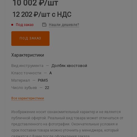
10 002
₽
/шт
12 202 ₽
/шт
с НДС
Под заказ
Нашли дешевле?
ПОД ЗАКАЗ
Характеристики
Вид инструмента
—
Долбяк хвостовой
Класс точности
—
А
Материал
—
Р6М5
Число зубьев
—
22
Все характеристики
Изображение носит ознакомительный характер и не является
публичной офертой. Реальный вид товара может отличаться от
представленного на фотографии. Окончательные условия и
срок поставки товара можно уточнить у менеджера, который
свяжется с Вами после оформления заказа.