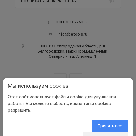
ПОДПИСАТЬСЯ НА РАССЫЛКУ
8 800 350 56 58
info@beltools.ru
308519, Белгородская область, р-н
Белгородский, Парк Промышленный
Северный, зд. 7, помещ. 1
Мы используем cookies
Этот сайт использует файлы cookie для улучшения
ООО ПФ «РУССКИЙ ИНСТРУМЕНТ» ИНН 3123401255
работы. Вы можете выбрать, какие типы cookies
1999-2026 © Beltools
разрешить.
Разработка ООО «Шеврус»
Принять все