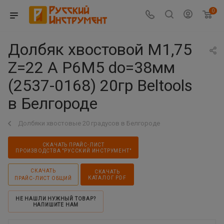
0
Долбяк хвостовой М1,75
Z=22 А Р6М5 dо=38мм
(2537-0168) 20гр Beltools
в Белгороде
Долбяки хвостовые 20 градусов в Белгороде
СКАЧАТЬ ПРАЙС-ЛИСТ
ПРОИЗВОДСТВА "РУССКИЙ ИНСТРУМЕНТ"
СКАЧАТЬ
СКАЧАТЬ
КАТАЛОГ PDF
ПРАЙС-ЛИСТ ОБЩИЙ
НЕ НАШЛИ НУЖНЫЙ ТОВАР?
НАПИШИТЕ НАМ