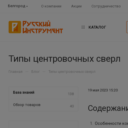
Белгород
О компании
Акции
Сотрудничество
КАТАЛОГ
Типы центровочных сверл
—
—
Главная
Блог
Типы центровочных сверл
19 мая 2023 15:20
База знаний
138
Обзор товаров
Содержан
40
Особенности ко