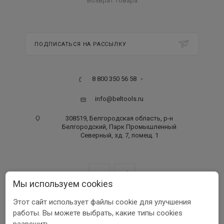
Возврат товара
ПОДПИСАТЬСЯ НА РАССЫЛКУ
8 800 350 56 58
info@beltools.ru
308519, Белгородская область, р-н
Белгородский, Парк Промышленный
Северный, зд. 7, помещ. 1
Мы используем cookies
Этот сайт использует файлы cookie для улучшения
ООО ПФ «РУССКИЙ ИНСТРУМЕНТ» ИНН 3123401255
работы. Вы можете выбрать, какие типы cookies
1999-2026 © Beltools