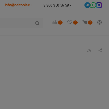
info@beltools.ru
8 800 350 56 58
0
0
0