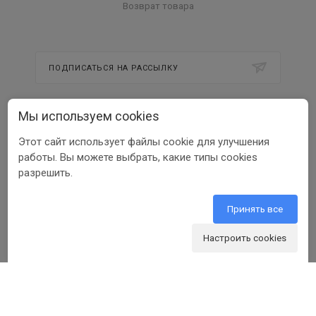
Возврат товара
ПОДПИСАТЬСЯ НА РАССЫЛКУ
Мы используем cookies
8 800 350 56 58
Этот сайт использует файлы cookie для улучшения
info@beltools.ru
работы. Вы можете выбрать, какие типы cookies
разрешить.
308519, Белгородская область, р-н
Белгородский, Парк Промышленный
Северный, зд. 7, помещ. 1
Принять все
Настроить cookies
ООО ПФ «РУССКИЙ ИНСТРУМЕНТ» ИНН 3123401255