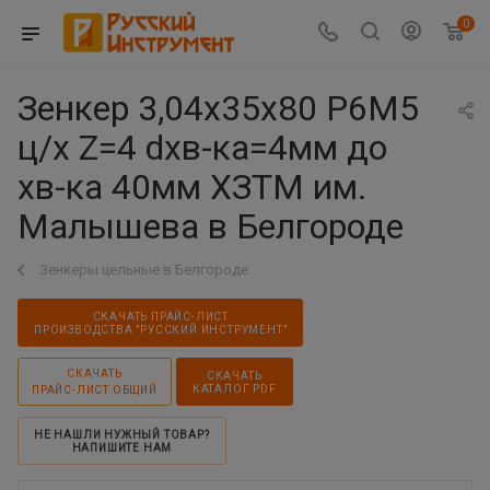
0
Зенкер 3,04х35х80 Р6М5
ц/х Z=4 dхв-ка=4мм до
хв-ка 40мм ХЗТМ им.
Малышева в Белгороде
Зенкеры цельные в Белгороде
СКАЧАТЬ ПРАЙС-ЛИСТ
ПРОИЗВОДСТВА "РУССКИЙ ИНСТРУМЕНТ"
СКАЧАТЬ
СКАЧАТЬ
КАТАЛОГ PDF
ПРАЙС-ЛИСТ ОБЩИЙ
НЕ НАШЛИ НУЖНЫЙ ТОВАР?
НАПИШИТЕ НАМ