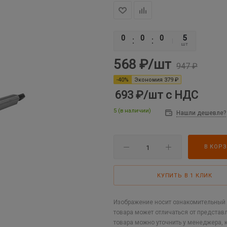
0
0
0
0
5
шт
568
₽
/шт
947
₽
-
40
%
Экономия
379
₽
693 ₽
/шт
с НДС
5 (в наличии)
Нашли дешевле?
В КОР
КУПИТЬ В 1 КЛИК
Изображение носит ознакомительный х
товара может отличаться от представ
товара можно уточнить у менеджера, 