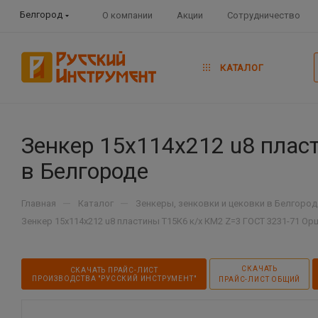
Белгород
О компании
Акции
Сотрудничество
КАТАЛОГ
Зенкер 15х114х212 u8 плас
в Белгороде
—
—
Главная
Каталог
Зенкеры, зенковки и цековки в Белгород
Зенкер 15х114х212 u8 пластины Т15К6 к/х КМ2 Z=3 ГОСТ 3231-71 О
СКАЧАТЬ
СКАЧАТЬ ПРАЙС-ЛИСТ
ПРОИЗВОДСТВА "РУССКИЙ ИНСТРУМЕНТ"
ПРАЙС-ЛИСТ ОБЩИЙ