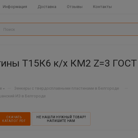
Информация
Доставка
Отзывы
Контакты
тины Т15К6 к/х КМ2 Z=3 ГОСТ
—
—
е
Зенкеры с твердосплавными пластинами в Белгороде
ршанский ИЗ в Белгороде
СКАЧАТЬ
НЕ НАШЛИ НУЖНЫЙ ТОВАР?
КАТАЛОГ PDF
НАПИШИТЕ НАМ