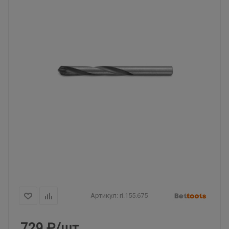
Артикул:
ri.155.675
729
₽
/шт