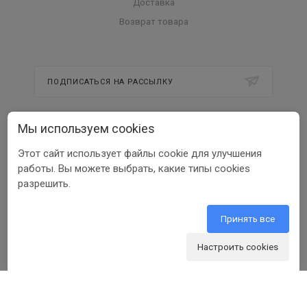
Доставка
Возврат товара
ПОДПИСАТЬСЯ НА РАССЫЛКУ
Мы используем cookies
8 800 350 56 58
Этот сайт использует файлы cookie для улучшения
info@beltools.ru
работы. Вы можете выбрать, какие типы cookies
разрешить.
308519, Белгородская область, р-н
Белгородский, Парк Промышленный
Северный, зд. 7, помещ. 1
Принять все
Настроить cookies