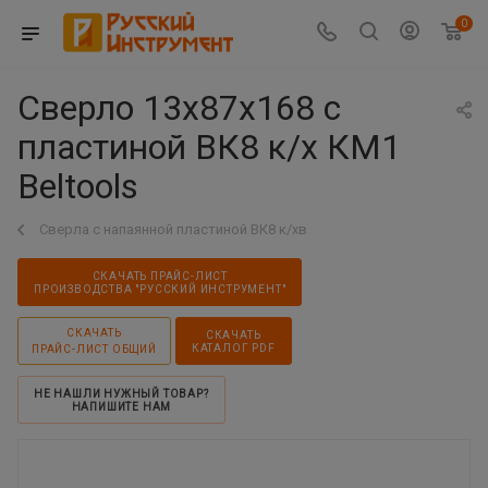
0
Сверло 13х87х168 с
пластиной ВК8 к/х КМ1
Beltools
Сверла с напаянной пластиной ВК8 к/хв
СКАЧАТЬ ПРАЙС-ЛИСТ
ПРОИЗВОДСТВА "РУССКИЙ ИНСТРУМЕНТ"
СКАЧАТЬ
СКАЧАТЬ
КАТАЛОГ PDF
ПРАЙС-ЛИСТ ОБЩИЙ
НЕ НАШЛИ НУЖНЫЙ ТОВАР?
НАПИШИТЕ НАМ