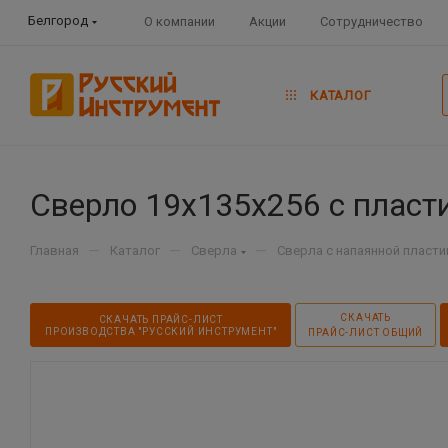
Белгород
О компании
Акции
Сотрудничество
КАТАЛОГ
Сверло 19х135х256 с пласти
—
—
—
Главная
Каталог
Сверла
Сверла с напаянной пласти
СКАЧАТЬ
СКАЧАТЬ ПРАЙС-ЛИСТ
ПРОИЗВОДСТВА "РУССКИЙ ИНСТРУМЕНТ"
ПРАЙС-ЛИСТ ОБЩИЙ