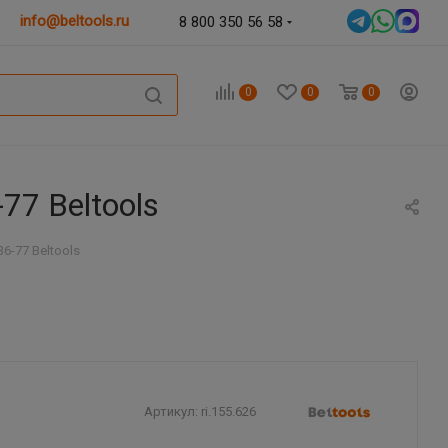
info@beltools.ru
8 800 350 56 58
0
0
0
7 Beltools
6-77 Beltools
Артикул:
ri.155.626