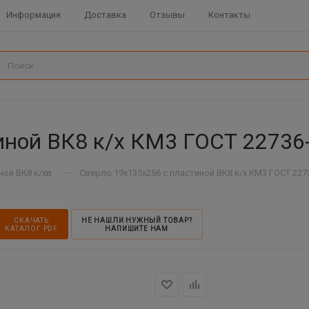
Информация
Доставка
Отзывы
Контакты
ной ВК8 к/х КМ3 ГОСТ 22736-7
—
ной ВК8 к/хв
Сверло 19х135х256 с пластиной ВК8 к/х КМ3 ГОСТ 2273
СКАЧАТЬ
НЕ НАШЛИ НУЖНЫЙ ТОВАР?
КАТАЛОГ PDF
НАПИШИТЕ НАМ