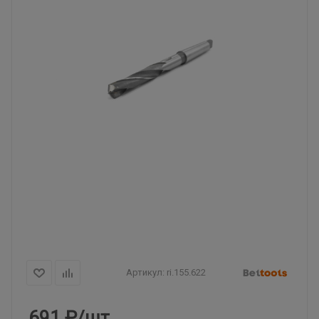
Артикул:
ri.155.622
691
₽
/шт