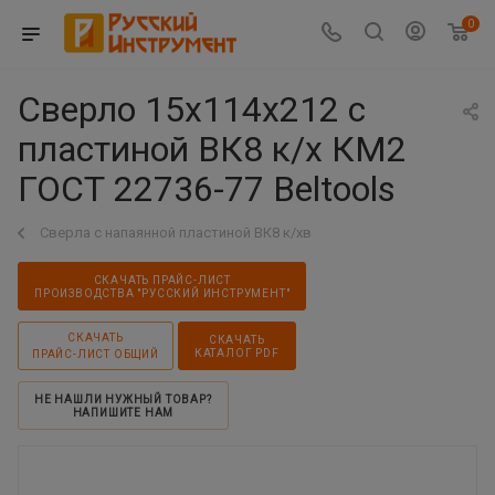
0
Сверло 15х114х212 с
пластиной ВК8 к/х КМ2
ГОСТ 22736-77 Beltools
Сверла с напаянной пластиной ВК8 к/хв
СКАЧАТЬ ПРАЙС-ЛИСТ
ПРОИЗВОДСТВА "РУССКИЙ ИНСТРУМЕНТ"
СКАЧАТЬ
СКАЧАТЬ
КАТАЛОГ PDF
ПРАЙС-ЛИСТ ОБЩИЙ
НЕ НАШЛИ НУЖНЫЙ ТОВАР?
НАПИШИТЕ НАМ