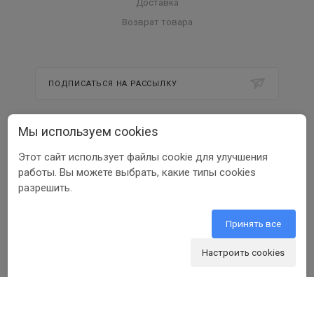
Доставка
Возврат товара
ПОДПИСАТЬСЯ НА РАССЫЛКУ
Мы используем cookies
8 800 350 56 58
Этот сайт использует файлы cookie для улучшения
info@beltools.ru
работы. Вы можете выбрать, какие типы cookies
разрешить.
308519, Белгородская область, р-н
Белгородский, Парк Промышленный
Северный, зд. 7, помещ. 1
Принять все
Настроить cookies