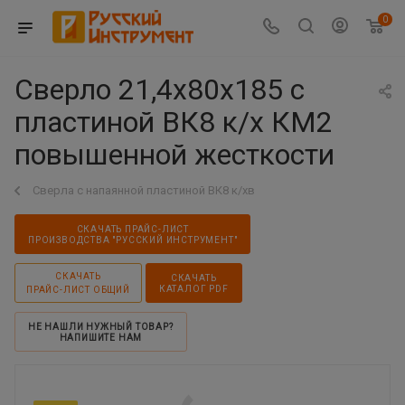
0
Сверло 21,4х80х185 с
пластиной ВК8 к/х КМ2
повышенной жесткости
Сверла с напаянной пластиной ВК8 к/хв
СКАЧАТЬ ПРАЙС-ЛИСТ
ПРОИЗВОДСТВА "РУССКИЙ ИНСТРУМЕНТ"
СКАЧАТЬ
СКАЧАТЬ
КАТАЛОГ PDF
ПРАЙС-ЛИСТ ОБЩИЙ
НЕ НАШЛИ НУЖНЫЙ ТОВАР?
НАПИШИТЕ НАМ