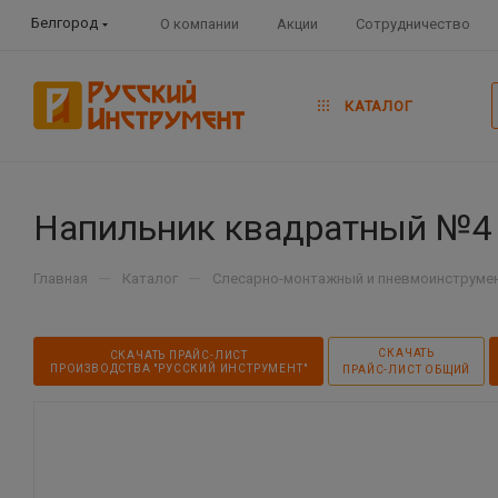
Белгород
О компании
Акции
Сотрудничество
КАТАЛОГ
Напильник квадратный №4
—
—
Главная
Каталог
Слесарно-монтажный и пневмоинструме
СКАЧАТЬ
СКАЧАТЬ ПРАЙС-ЛИСТ
ПРОИЗВОДСТВА "РУССКИЙ ИНСТРУМЕНТ"
ПРАЙС-ЛИСТ ОБЩИЙ