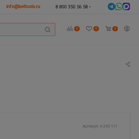
info@beltools.ru
8 800 350 56 58
0
0
0
Артикул:
ri.245.111