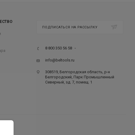
ЕСТВО
ПОДПИСАТЬСЯ НА РАССЫЛКУ
м
8 800 350 56 58
ара
info@beltools.ru
308519, Белгородская область, р-н
Белгородский, Парк Промышленный
Северный, зд. 7, помещ. 1