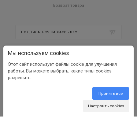
Возврат товара
ПОДПИСАТЬСЯ НА РАССЫЛКУ
Мы используем cookies
8 800 350 56 58
Этот сайт использует файлы cookie для улучшения
info@beltools.ru
работы. Вы можете выбрать, какие типы cookies
разрешить.
308519, Белгородская область, р-н
Белгородский, Парк Промышленный
Северный, зд. 7, помещ. 1
Принять все
Настроить cookies
ООО ПФ «РУССКИЙ ИНСТРУМЕНТ» ИНН 3123401255