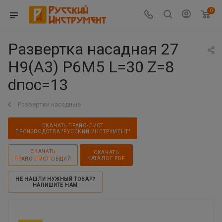
0
Развертка насадная 27
Н9(А3) Р6М5 L=30 Z=8
dпос=13
Развертки насадные
СКАЧАТЬ ПРАЙС-ЛИСТ
ПРОИЗВОДСТВА "РУССКИЙ ИНСТРУМЕНТ"
СКАЧАТЬ
СКАЧАТЬ
КАТАЛОГ PDF
ПРАЙС-ЛИСТ ОБЩИЙ
НЕ НАШЛИ НУЖНЫЙ ТОВАР?
НАПИШИТЕ НАМ