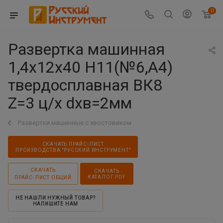
0
Развертка машинная
1,4х12х40 Н11(№6,А4)
твердосплавная ВК8
Z=3 ц/х dхв=2мм
Развертки машинные с хвостовиком
СКАЧАТЬ ПРАЙС-ЛИСТ
ПРОИЗВОДСТВА "РУССКИЙ ИНСТРУМЕНТ"
СКАЧАТЬ
СКАЧАТЬ
КАТАЛОГ PDF
ПРАЙС-ЛИСТ ОБЩИЙ
НЕ НАШЛИ НУЖНЫЙ ТОВАР?
НАПИШИТЕ НАМ