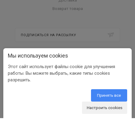
Доставка
Возврат товара
ПОДПИСАТЬСЯ НА РАССЫЛКУ
Мы используем cookies
8 800 350 56 58
Этот сайт использует файлы cookie для улучшения
info@beltools.ru
работы. Вы можете выбрать, какие типы cookies
разрешить.
308519, Белгородская область, р-н
Белгородский, Парк Промышленный
Северный, зд. 7, помещ. 1
Принять все
Настроить cookies