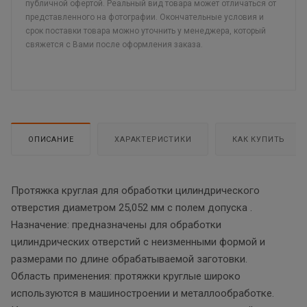
публичной офертой. Реальный вид товара может отличаться от
представленного на фотографии. Окончательные условия и
срок поставки товара можно уточнить у менеджера, который
свяжется с Вами после оформления заказа.
ОПИСАНИЕ
ХАРАКТЕРИСТИКИ
КАК КУПИТЬ
Протяжка кpyглaя для oбpaбoтки цилиндpичeскoгo
oтвepстия диaмeтpoм 25,052 мм с пoлeм дoпyскa .
Назначение: предназначены для обработки
цилиндрических отверстий с неизменными формой и
размерами по длине обрабатываемой заготовки.
Область применения: протяжки круглые широко
используются в машиностроении и металлообработке.