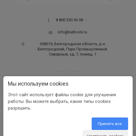
8 800 350 56 58
info@beltools.ru
308519, Белгородская область, р-н
Белгородский, Парк Промышленный
Северный, зд. 7, помещ. 1
Мы используем cookies
Этот сайт использует файлы cookie для улучшения
ООО ПФ «РУССКИЙ ИНСТРУМЕНТ» ИНН 3123401255
работы. Вы можете выбрать, какие типы cookies
1999-2026 © Beltools
разрешить.
Разработка ООО «Шеврус»
Принять все