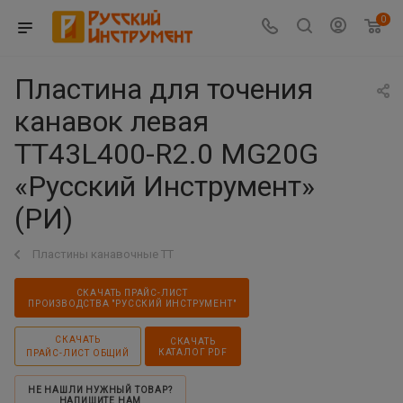
0
Пластина для точения
канавок левая
TT43L400-R2.0 MG20G
«Русский Инструмент»
(РИ)
Пластины канавочные TT
СКАЧАТЬ ПРАЙС-ЛИСТ
ПРОИЗВОДСТВА "РУССКИЙ ИНСТРУМЕНТ"
СКАЧАТЬ
СКАЧАТЬ
КАТАЛОГ PDF
ПРАЙС-ЛИСТ ОБЩИЙ
НЕ НАШЛИ НУЖНЫЙ ТОВАР?
НАПИШИТЕ НАМ