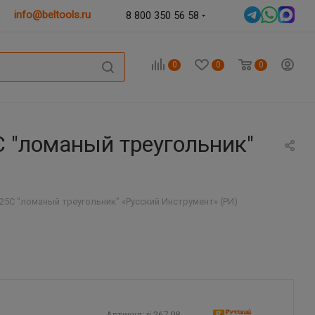
info@beltools.ru
8 800 350 56 58
0
0
0
 "ломаный треугольник"
5C "ломаный треугольник" «Русский Инструмент» (РИ)
Артикул:
ri.367.98