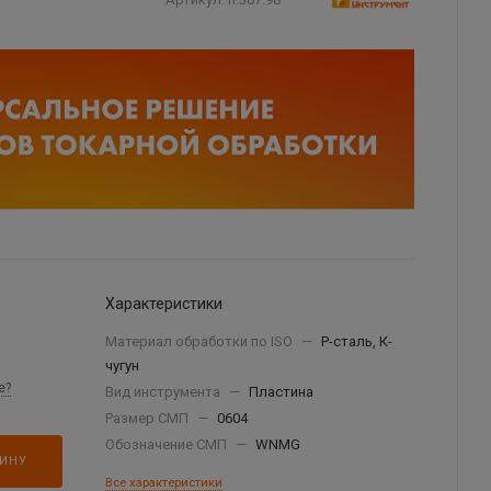
Характеристики
Материал обработки по ISO
—
P-сталь, К-
чугун
е?
Вид инструмента
—
Пластина
Размер СМП
—
0604
Обозначение СМП
—
WNMG
ЗИНУ
Все характеристики