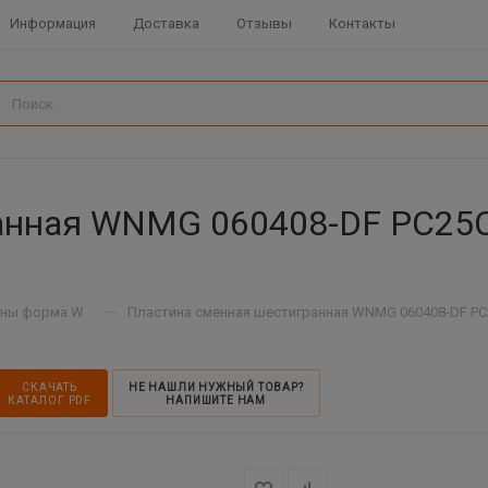
Информация
Доставка
Отзывы
Контакты
анная WNMG 060408-DF PC25C
—
ины форма W
Пластина сменная шестигранная WNMG 060408-DF PC2
СКАЧАТЬ
НЕ НАШЛИ НУЖНЫЙ ТОВАР?
КАТАЛОГ PDF
НАПИШИТЕ НАМ