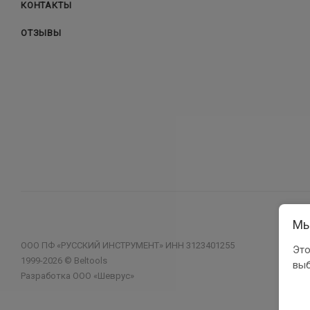
КОНТАКТЫ
ОТЗЫВЫ
Мы
ООО ПФ «РУССКИЙ ИНСТРУМЕНТ» ИНН 3123401255
Это
1999-2026 © Beltools
выб
Разработка ООО «Шеврус»