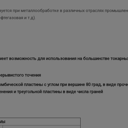
ьзуется при металлообработке в различных отраслях промышле
тегазовая и т.д).
еет возможность для использования на большинстве токарны
рерывистого точения
омбической пластины с углом при вершине 80 град, в виде проч
ения и треугольной пластины в виде числа граней
мы