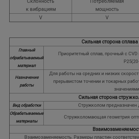
Склонность
Потребляемая
к вибрациям
мощность
V
V
Сильная сторона сплава
Главный
Приоритетный сплав, прочный с CVD
обрабатываемый
P25(20
материал
Для работы на средних и низких скорост
Назначение
прерывистом точении и токарных рабо
работы
значениями
Сильная сторона стружко
Стружколом предназначен 
Вид обработки
Обрабатываемые
Стружколомающая геометрия опти
материалы
Взаимозаменяемос
Взаимозаменяемость. Размеры пластин соответствую