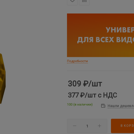
Подробности
309
₽
/шт
377 ₽
/шт
с НДС
100 (в наличии)
Нашли дешевл
В КОР