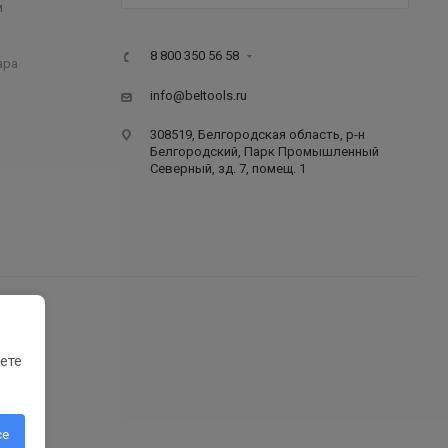
м
8 800 350 56 58
ара
info@beltools.ru
308519, Белгородская область, р-н
Белгородский, Парк Промышленный
Северный, зд. 7, помещ. 1
ете
се