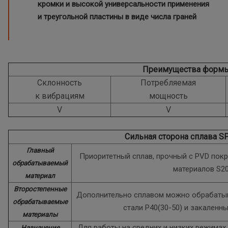
кромки и высокой универсальности применения
и треугольной пластины в виде числа граней
Преимущества форм
Склонность
Потребляемая
к вибрациям
мощность
V
V
Сильная сторона сплава S
Главный
Приоритетный сплав, прочный с PVD пок
обрабатываемый
материалов S20
материал
Второстепенные
Дополнительно сплавом можно обрабатыв
обрабатываемые
стали P40(30-50) и закаленн
материалы
Для работы на средних и низких режимах 
Назначение