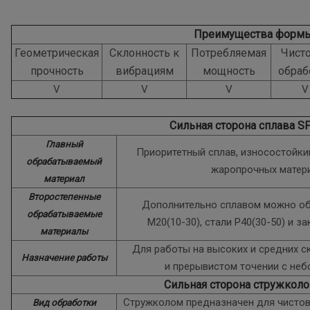
Преимущества форм
Геометрическая
Склонность к
Потребляемая
Чист
прочность
вибрациям
мощность
обраб
V
V
V
V
Сильная сторона сплава S
Главный
Приоритетный сплав, износостойки
обрабатываемый
жаропрочных матери
материал
Второстепенные
Дополнительно сплавом можно о
обрабатываемые
M20(10-30), стали P40(30-50) и з
материалы
Для работы на высоких и средних с
Назначение работы
и прерывистом точении с не
Сильная сторона стружкол
Стружколом предназначен для чистов
Вид обработки