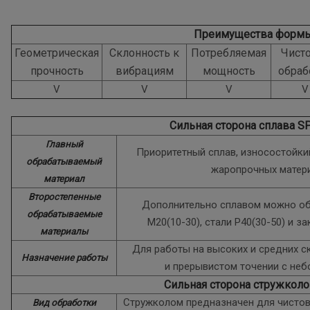
Преимущества форм
Геометрическая
Склонность к
Потребляемая
Чист
прочность
вибрациям
мощность
обраб
V
V
V
V
Сильная сторона сплава S
Главный
Приоритетный сплав, износостойки
обрабатываемый
жаропрочных матери
материал
Второстепенные
Дополнительно сплавом можно о
обрабатываемые
M20(10-30), стали P40(30-50) и з
материалы
Для работы на высоких и средних с
Назначение работы
и прерывистом точении с не
Сильная сторона стружкол
Стружколом предназначен для чистов
Вид обработки