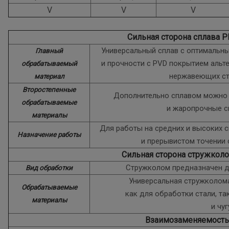
V
V
V
Сильная сторона сплава 
Универсальный сплав с оптимальн
Главный
и прочности с PVD покрытием альт
обрабатываемый
нержавеющих ст
материал
Второстепенные
Дополнительно сплавом можно 
обрабатываемые
и жаропрочные с
материалы
Для работы на средних и высоких 
Назначение работы
и прерывистом точении
Сильная сторона стружкол
Стружколом предназначен д
Вид обработки
Универсальная стружколом
Обрабатываемые
как для обработки стали, т
материалы
и чу
Взаимозаменяемость