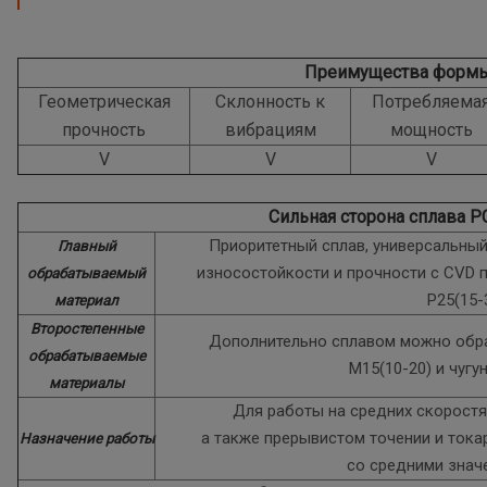
Преимущества форм
Геометрическая
Склонность к
Потребляема
прочность
вибрациям
мощность
V
V
V
Сильная сторона сплава 
Приоритетный сплав, универсальны
Главный
износостойкости и прочности с CVD 
обрабатываемый
P25(15-
материал
Второстепенные
Дополнительно сплавом можно обр
обрабатываемые
M15(10-20) и чугу
материалы
Для работы на средних скоростя
а также прерывистом точении и ток
Назначение работы
со средними знач