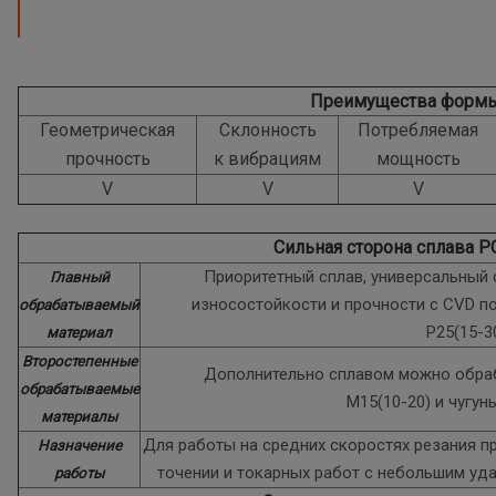
Преимущества форм
Геометрическая
Склонность
Потребляемая
прочность
к вибрациям
мощность
V
V
V
Сильная сторона сплава 
Приоритетный сплав, универсальный
Главный
износостойкости и прочности с CVD п
обрабатываемый
P25(15-3
материал
Второстепенные
Дополнительно сплавом можно обра
обрабатываемые
M15(10-20) и чугун
материалы
Для работы на средних скоростях резания п
Назначение
точении и токарных работ с небольшим уд
работы