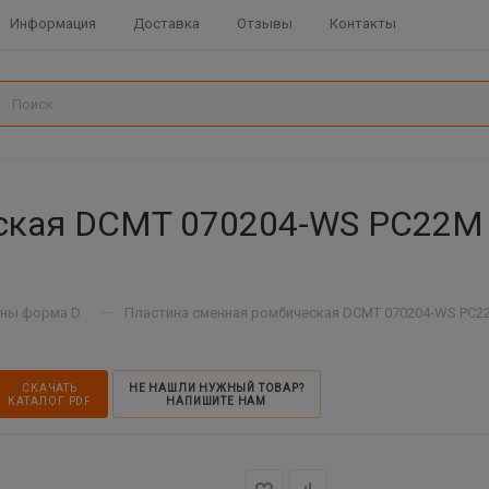
Информация
Доставка
Отзывы
Контакты
ская DCMT 070204-WS PC22M 
—
ны форма D
Пластина сменная ромбическая DCMT 070204-WS PC22
СКАЧАТЬ
НЕ НАШЛИ НУЖНЫЙ ТОВАР?
КАТАЛОГ PDF
НАПИШИТЕ НАМ