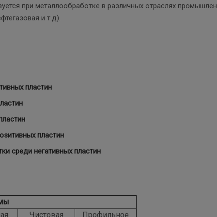
ьзуется при металлообработке в различных отраслях промышле
тегазовая и т.д).
тивных пластин
пластин
пластин
озитивных пластин
ки среди негативных пластин
мы
ая
Чистовая
Профильное