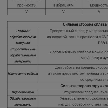
прочность
вибрациям
мощност
V
V
V
Сильная сторона сплава
Приоритетный сплав, универсаль
Главный
износостойкости и прочности с CV
обрабатываемый
P25(1
материал
Второстепенные
Дополнительно сплавом можно о
обрабатываемые
M15(10-20) и чу
материалы
Для работы на средних скорос
а также прерывистом точении и то
Назначение работы
со средними зн
Сильная сторона стружк
Стружколом предназначен
Вид обработки
Универсальная стружколом
Обрабатываемые
как для обработки стали, та
материалы