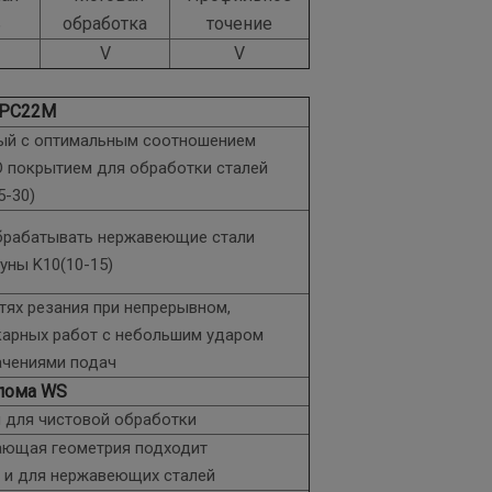
ь
обработка
точение
V
V
 PC22M
ный с оптимальным соотношением
D покрытием для обработки сталей
5-30)
брабатывать нержавеющие стали
гуны K10(10-15)
тях резания при непрерывном,
карных работ с небольшим ударом
ачениями подач
олома WS
 для чистовой обработки
ающая геометрия подходит
к и для нержавеющих сталей