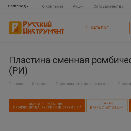
Белгород
О компании
Акции
Сотрудничество
КАТАЛОГ
Пластина сменная ромбиче
(РИ)
—
—
—
Главная
Каталог
Пластины твердосплавные
Пласти
СКАЧАТЬ
СКАЧАТЬ ПРАЙС-ЛИСТ
ПРОИЗВОДСТВА "РУССКИЙ ИНСТРУМЕНТ"
ПРАЙС-ЛИСТ ОБЩИЙ