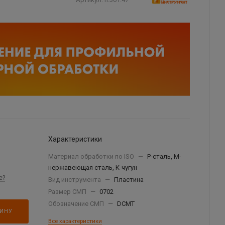
Характеристики
Материал обработки по ISO
—
P-сталь, М-
нержавеющая сталь, К-чугун
е?
Вид инструмента
—
Пластина
Размер СМП
—
0702
Обозначение СМП
—
DCMT
ЗИНУ
Все характеристики