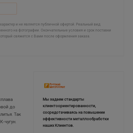
арактер и не является публичной офертой. Реальный вид
ленного на фотографии. Окончательные условия и срок поставки
который свяжется с Вами после оформления заказа.
сплава
Мы задаем стандарты
клиентоориентированности,
овой до
сосредотачиваясь на повышении
литья. Так
эффективности металлообработки
К-чугун.
наших Клиентов.