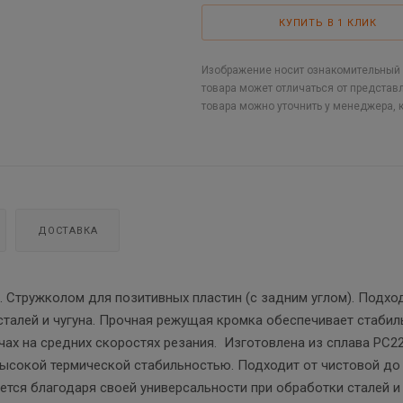
КУПИТЬ В 1 КЛИК
Изображение носит ознакомительный х
товара может отличаться от представ
товара можно уточнить у менеджера, 
ДОСТАВКА
 Стружколом для позитивных пластин (с задним углом). Подхо
сталей и чугуна. Прочная режущая кромка обеспечивает стаби
ах на средних скоростях резания. Изготовлена из сплава PC2
ысокой термической стабильностью. Подходит от чистовой до
тся благодаря своей универсальности при обработки сталей и 