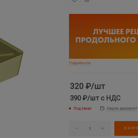
Подробности
320
₽
/шт
390 ₽
/шт
с НДС
Под заказ
Нашли дешевле?
В КОР