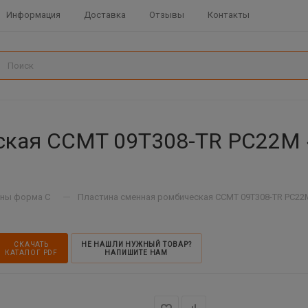
Информация
Доставка
Отзывы
Контакты
ская CCMT 09T308-TR PC22M 
—
ны форма C
Пластина сменная ромбическая CCMT 09T308-TR PC22M
СКАЧАТЬ
НЕ НАШЛИ НУЖНЫЙ ТОВАР?
КАТАЛОГ PDF
НАПИШИТЕ НАМ