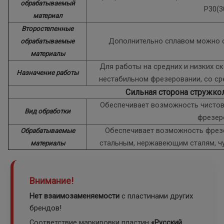
обрабатываемый
P30(3
материал
Второстепенные
Дополнительно сплавом можно о
обрабатываемые
материалы
Для работы на средних и низких с
Назначение работы
нестабильном фрезеровании, со с
Сильная сторона стружко
Обеспечивает возможность чистов
Вид обработки
фрезер
Обеспечивает возможность фрез
Обрабатываемые
стальным, нержавеющим сталям, ч
материалы
Внимание!
Нет взаимозаменяемости
с пластинами других
брендов!
Соответствие маркировки пластин
«Русский