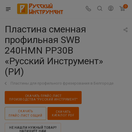
0
Пластина сменная
профильная SWB
240HMN PP30B
«Русский Инструмент»
(РИ)
Пластины для профильного фрезерования в Белгороде
СКАЧАТЬ ПРАЙС-ЛИСТ
ПРОИЗВОДСТВА "РУССКИЙ ИНСТРУМЕНТ"
СКАЧАТЬ
СКАЧАТЬ
КАТАЛОГ PDF
ПРАЙС-ЛИСТ ОБЩИЙ
НЕ НАШЛИ НУЖНЫЙ ТОВАР?
НАПИШИТЕ НАМ