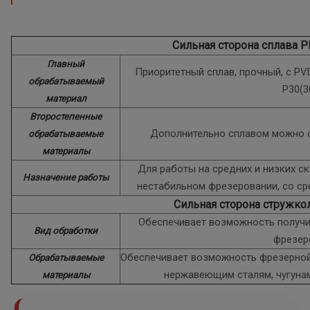
Сильная сторона сплава 
Главный
Приоритетный сплав, прочный, с P
обрабатываемый
P30(3
материал
Второстепенные
Дополнительно сплавом можно о
обрабатываемые
материалы
Для работы на средних и низких с
Назначение работы
нестабильном фрезеровании, со с
Сильная сторона стружко
Обеспечивает возможность получи
Вид обработки
фрезер
Обеспечивает возможность фрезерной
Обрабатываемые
нержавеющим сталям, чугуна
материалы