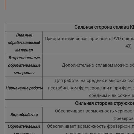
Сильная сторона сплава 
Главный
Приоритетный сплав, прочный с PVD покры
обрабатываемый
40)
материал
Второстепенные
Дополнительно сплавом можно об
обрабатываемые
материалы
Для работы на средних и высоких ско
нестабильном фрезеровании и при фрез
Назначение работы
средним и высоким 
Сильная сторона стружко
Обеспечивает возможность черновог
Вид обработки
фрезеров
Обеспечивает возможность фрезерной, 
Обрабатываемые
нержавеющим сталям, чугунам 
материалы