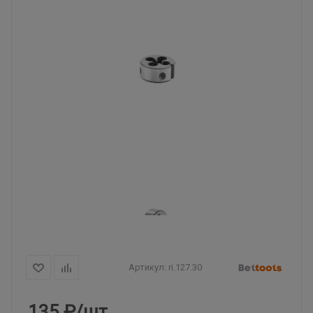
Артикул:
ri.127.30
135
₽
/шт