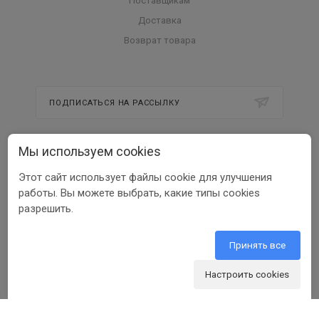
Поставщикам
Доставка
Возврат товара
ПОДПИСАТЬСЯ НА РАССЫЛКУ
Мы используем cookies
8 800 350 56 58
Этот сайт использует файлы cookie для улучшения
info@beltools.ru
работы. Вы можете выбрать, какие типы cookies
разрешить.
308519, Белгородская область, р-н
Белгородский, Парк Промышленный
Северный, зд. 7, помещ. 1
Принять все
Настроить cookies