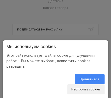
Доставка
Возврат товара
ПОДПИСАТЬСЯ НА РАССЫЛКУ
Мы используем cookies
8 800 350 56 58
Этот сайт использует файлы cookie для улучшения
info@beltools.ru
работы. Вы можете выбрать, какие типы cookies
разрешить.
308519, Белгородская область, р-н
Белгородский, Парк Промышленный
Северный, зд. 7, помещ. 1
Принять все
Настроить cookies