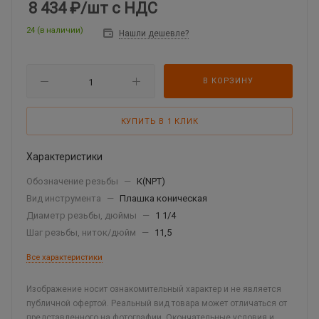
8 434 ₽
/шт
с НДС
24 (в наличии)
Нашли дешевле?
В КОРЗИНУ
КУПИТЬ В 1 КЛИК
Характеристики
Обозначение резьбы
—
К(NPT)
Вид инструмента
—
Плашка коническая
Диаметр резьбы, дюймы
—
1 1/4
Шаг резьбы, ниток/дюйм
—
11,5
Все характеристики
Изображение носит ознакомительный характер и не является
публичной офертой. Реальный вид товара может отличаться от
представленного на фотографии. Окончательные условия и