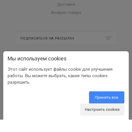
Доставка
Возврат товара
ПОДПИСАТЬСЯ НА РАССЫЛКУ
Мы используем cookies
8 800 350 56 58
Этот сайт использует файлы cookie для улучшения
info@beltools.ru
работы. Вы можете выбрать, какие типы cookies
разрешить.
308519, Белгородская область, р-н
Белгородский, Парк Промышленный
Северный, зд. 7, помещ. 1
Принять все
Настроить cookies