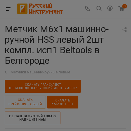
0
Метчик М6х1 машинно-
ручной HSS левый 2шт
компл. исп1 Beltools в
Белгороде
Метчики машинно-ручные левые
СКАЧАТЬ ПРАЙС-ЛИСТ
ПРОИЗВОДСТВА "РУССКИЙ ИНСТРУМЕНТ"
СКАЧАТЬ
СКАЧАТЬ
КАТАЛОГ PDF
ПРАЙС-ЛИСТ ОБЩИЙ
НЕ НАШЛИ НУЖНЫЙ ТОВАР?
НАПИШИТЕ НАМ